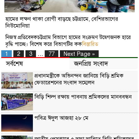
হামের লক্ষণ থাকা রোগী বাড়ছে চট্টগ্রামে, বেশিরভাগের
নিউমোনিয়া
নিজস্ব প্রতিবেদকচট্টগ্রাম বিভাগে হামের সংক্রমণ উদ্বেগজনক হারে
বৃদ্ধি পাচ্ছে। বিশেষ করে বিভাগটির কক
বিস্তারিত
…
1
2
3
77
Next Page »
সর্বশেষ
জনপ্রিয় সংবাদ
প্রধানমন্ত্রীকে অভিনন্দন জানিয়ে বিড়ি শ্রমিক
ফেডারেশনের সংবাদ সম্মেলন
বিড়ি শিল্প রক্ষায় পাবনায় শ্রমিকদের মানববন্ধন
পবিত্র ঈদুল আজহা ২৮ মে