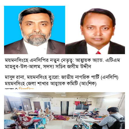
ময়মনসিংহে এনসিপির নতুন নেতৃত্ব: আহ্বায়ক অ্যাড. এটিএম
মাহবুব-উল-আলম, সদস্য সচিব জসীম উদ্দীন
মাসুদ রানা, ময়মনসিংহ ব্যুরো: জাতীয় নাগরিক পার্টি (এনসিপি)
ময়মনসিংহ জেলা শাখার আহ্বায়ক কমিটি (আংশিক)
অনুম�
বিস্তারিত