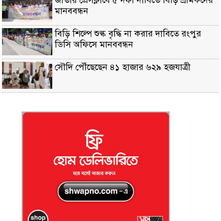
জাতীয় প্রেসক্লাবে ৫ দফা দাবিতে বিড়ি শ্রমিকদের
মানববন্ধন
বিড়ি শিল্পে শুল্ক বৃদ্ধি না করার দাবিতে রংপুর
ডিসি অফিসে মানববন্ধন
সৌদি পৌঁছেছেন ৪১ হাজার ৬২৯ হজযাত্রী