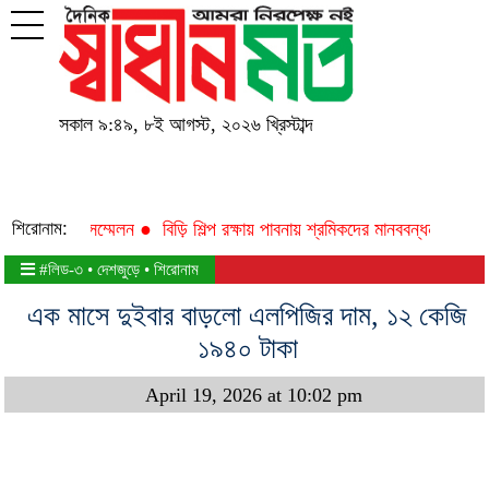
সকাল ৯:৪৯
,
৮ই আগস্ট, ২০২৬ খ্রিস্টাব্দ
শিরোনাম:
শনের সংবাদ সম্মেলন ●
বিড়ি শিল্প রক্ষায় পাবনায় শ্রমিকদের মানববন্ধন ●
পবিত্র
#লিড-৩
•
দেশজুড়ে
•
শিরোনাম
এক মাসে দুইবার বাড়লো এলপিজির দাম, ১২ কেজি
১৯৪০ টাকা
April 19, 2026 at 10:02 pm