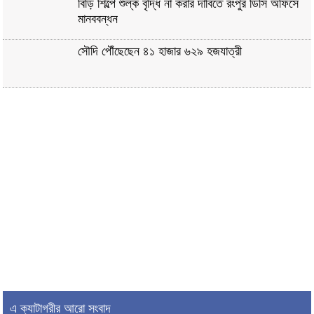
বিড়ি শিল্পে শুল্ক বৃদ্ধি না করার দাবিতে রংপুর ডিসি অফিসে
মানববন্ধন
সৌদি পৌঁছেছেন ৪১ হাজার ৬২৯ হজযাত্রী
এ ক্যাটাগরীর আরো সংবাদ