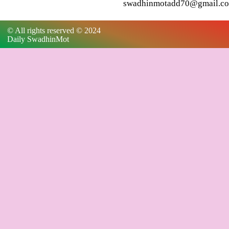
swadhinmotadd70@gmail.c
© All rights reserved © 2024
Daily SwadhinMot