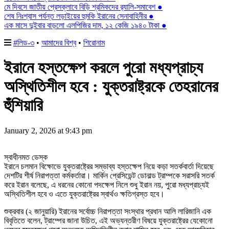
মে দিবসে জাতীয় প্রেসক্লাবে বিড়ি শ্রমিকদের র‌্যালি-সমাবেশ ●
শেষ নিঃশ্বাস পর্যন্ত লড়াইয়ের হুমকি ইরানের সেনাবাহিনীর ●
এক মাসে দুইবার বাড়লো এলপিজির দাম, ১২ কেজি ১৯৪০ টাকা ●
#লিড-৩
•
আমাদের বিশ্ব
•
শিরোনাম
ইরানে হস্তক্ষেপ করলে পুরো মধ্যপ্রাচ্য
অস্থিতিশীল হবে : যুক্তরাষ্ট্রকে তেহরানের
হুঁশিয়ারি
January 2, 2026 at 9:43 pm
স্বাধীনমত ডেস্ক
ইরানে চলমান বিক্ষোভে যুক্তরাষ্ট্রের সম্ভাব্য হস্তক্ষেপ নিয়ে কড়া সতর্কবার্তা দিয়েছে
দেশটির শীর্ষ নিরাপত্তা কর্মকর্তারা। মার্কিন প্রেসিডেন্ট ডোনাল্ড ট্রাম্পকে সরাসরি সতর্ক
করে ইরান বলেছে, এ ধরনের কোনো পদক্ষেপ নিলে শুধু ইরান নয়, পুরো মধ্যপ্রাচ্যই
অস্থিতিশীল হবে ও এতে যুক্তরাষ্ট্রের স্বার্থও ক্ষতিগ্রস্ত হবে।
শুক্রবার (২ জানুয়ারি) ইরানের সর্বোচ্চ নিরাপত্তা সংস্থার প্রধান আলি লারিজানি এক
বিবৃতিতে বলেন, ট্রাম্পের জানা উচিত, এই অভ্যন্তরীণ বিষয়ে যুক্তরাষ্ট্রের যেকোনো