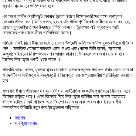
ধরনের হস্তক্ষেপ পুরো অঞ্চলকে অস্থিতিশীল করার শামিল হবে এবং এতে আমেরিকার
স্বার্থ মারাত্মকভাবে ক্ষতিগ্রস্ত হবে।
এর আগে মার্কিন প্রেসিডেন্ট ডোনাল্ড ট্রাম্প ইরানে বিক্ষোভকারীদের পক্ষে অবস্থান
নেওয়ার ইঙ্গিত দেন। তিনি বলেন, ইরানে যদি শান্তিপূর্ণ বিক্ষোভকারীদের হত্যা করা হয়,
তাহলে যুক্তরাষ্ট্র তাদের উদ্ধারে এগিয়ে আসবে। ট্রাম্পের এই বক্তব্যের পরই
তেহরানের পক্ষ থেকে তীব্র প্রতিক্রিয়া আসে।
এদিকে, একই দিনে ইরানের সর্বোচ্চ নেতার উপদেষ্টা আলি শামখানিও যুক্তরাষ্ট্রকে হুঁশিয়ারি
দেন। সামাজিক যোগাযোগমাধ্যম এক্সে দেওয়া এক পোস্টে তিনি বলেন, যেকোনো
অজুহাতে ইরানের নিরাপত্তার ওপর আঘাত হানার চেষ্টা করলে তার জবাব দেওয়া হবে।
ইরানের নিরাপত্তা একটি ‘রেড লাইন’।
শামখানি আরও বলেন, যুক্তরাষ্ট্রের যেকোনো হস্তক্ষেপমূলক পদক্ষেপ ইরান মেনে নেবে না
ও দেশটির সার্বভৌমত্ব ও অভ্যন্তরীণ নিরাপত্তা রক্ষায় প্রয়োজনীয় প্রতিক্রিয়া জানানো
হবে।
সম্প্রতি ইরানে জীবনযাত্রার ব্যয় বৃদ্ধি ও অর্থনৈতিক সংকটের প্রতিবাদে বিভিন্ন শহরে
বিক্ষোভ ছড়িয়ে পড়ে। এসব বিক্ষোভ ঘিরে নিরাপত্তা বাহিনীর সঙ্গে সংঘর্ষে হতাহতের
ঘটনাও ঘটেছে। এই পরিস্থিতিতে ট্রাম্পের মন্তব্য এবং তার জবাবে ইরানের শীর্ষ
কর্মকর্তাদের হুঁশিয়ারি নতুন করে উত্তেজনা বাড়িয়েছে।
সর্বশেষ
জনপ্রিয় সংবাদ