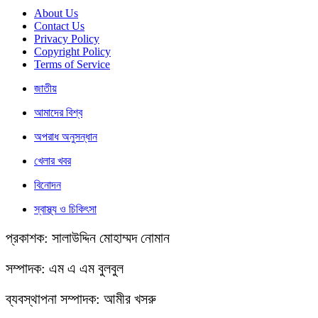
About Us
Contact Us
Privacy Policy
Copyright Policy
Terms of Service
জাতীয়
আমাদের বিশ্ব
অপরাধ অনুসন্ধান
খেলার খবর
বিনোদন
স্বাস্থ্য ও চিকিৎসা
প্রকাশক: সালাউদ্দিন মোহাম্মদ নোমান
সম্পাদক: এম এ এম বুলবুল
ব্যবস্থাপনা সম্পাদক: আমীর খসরু