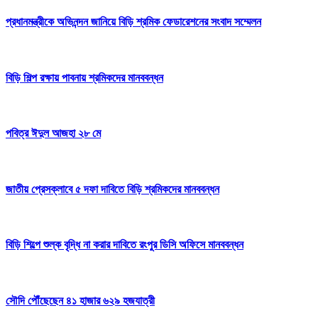
প্রধানমন্ত্রীকে অভিনন্দন জানিয়ে বিড়ি শ্রমিক ফেডারেশনের সংবাদ সম্মেলন
বিড়ি শিল্প রক্ষায় পাবনায় শ্রমিকদের মানববন্ধন
পবিত্র ঈদুল আজহা ২৮ মে
জাতীয় প্রেসক্লাবে ৫ দফা দাবিতে বিড়ি শ্রমিকদের মানববন্ধন
বিড়ি শিল্পে শুল্ক বৃদ্ধি না করার দাবিতে রংপুর ডিসি অফিসে মানববন্ধন
সৌদি পৌঁছেছেন ৪১ হাজার ৬২৯ হজযাত্রী