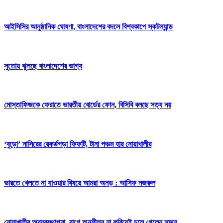
আইসিসির আনুষ্ঠানিক ঘোষণা, বাংলাদেশের বদলে বিশ্বকাপে স্কটল্যান্ড
সুতোয় ঝুলছে বাংলাদেশের ভাগ্য
মোস্তাফিজকে ফেরাতে ভারতীয় বোর্ডের ফোন, বিসিবি বলছে সত্য নয়
‘বুড়ো’ নাসিরের রেকর্ডগড়া ফিফটি, টানা পঞ্চম হার নোয়াখালীর
ভারতে খেলতে না যাওয়ার বিষয়ে আমরা অনড় : আসিফ নজরুল
নোয়াখালীর অব্যবস্থাপনা, রাগে অনুশীলন না করিয়েই চলে গেলেন সুজন