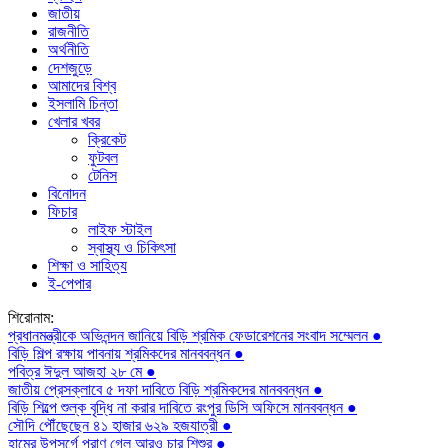
জাতীয়
রাজনীতি
অর্থনীতি
দেশজুড়ে
আমাদের বিশ্ব
ইসলামি চিন্তা
খেলার খবর
ক্রিকেট
ফুটবল
টেনিস
বিনোদন
ফিচার
লাইফ স্টাইল
স্বাস্থ্য ও চিকিৎসা
শিক্ষা ও সাহিত্য
ই-পেপার
শিরোনাম:
প্রধানমন্ত্রীকে অভিনন্দন জানিয়ে বিড়ি শ্রমিক ফেডারেশনের সংবাদ সম্মেলন ●
বিড়ি শিল্প রক্ষায় পাবনায় শ্রমিকদের মানববন্ধন ●
পবিত্র ঈদুল আজহা ২৮ মে ●
জাতীয় প্রেসক্লাবে ৫ দফা দাবিতে বিড়ি শ্রমিকদের মানববন্ধন ●
বিড়ি শিল্পে শুল্ক বৃদ্ধি না করার দাবিতে রংপুর ডিসি অফিসে মানববন্ধন ●
সৌদি পৌঁছেছেন ৪১ হাজার ৬২৯ হজযাত্রী ●
হামের উপসর্গে প্রাণ গেল আরও চার শিশুর ●