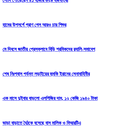
সৌদি পৌঁছেছেন ৪১ হাজার ৬২৯ হজযাত্রী
হামের উপসর্গে প্রাণ গেল আরও চার শিশুর
মে দিবসে জাতীয় প্রেসক্লাবে বিড়ি শ্রমিকদের র‌্যালি-সমাবেশ
শেষ নিঃশ্বাস পর্যন্ত লড়াইয়ের হুমকি ইরানের সেনাবাহিনীর
এক মাসে দুইবার বাড়লো এলপিজির দাম, ১২ কেজি ১৯৪০ টাকা
ভাড়া বাড়াতে বৈঠকে বসেছে বাস মালিক ও বিআরটিএ