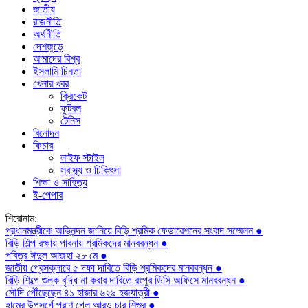
জাতীয়
রাজনীতি
অর্থনীতি
দেশজুড়ে
আমাদের বিশ্ব
ইসলামি চিন্তা
খেলার খবর
ক্রিকেট
ফুটবল
টেনিস
বিনোদন
ফিচার
লাইফ স্টাইল
স্বাস্থ্য ও চিকিৎসা
শিক্ষা ও সাহিত্য
ই-পেপার
শিরোনাম:
প্রধানমন্ত্রীকে অভিনন্দন জানিয়ে বিড়ি শ্রমিক ফেডারেশনের সংবাদ সম্মেলন ●
বিড়ি শিল্প রক্ষায় পাবনায় শ্রমিকদের মানববন্ধন ●
পবিত্র ঈদুল আজহা ২৮ মে ●
জাতীয় প্রেসক্লাবে ৫ দফা দাবিতে বিড়ি শ্রমিকদের মানববন্ধন ●
বিড়ি শিল্পে শুল্ক বৃদ্ধি না করার দাবিতে রংপুর ডিসি অফিসে মানববন্ধন ●
সৌদি পৌঁছেছেন ৪১ হাজার ৬২৯ হজযাত্রী ●
হামের উপসর্গে প্রাণ গেল আরও চার শিশুর ●