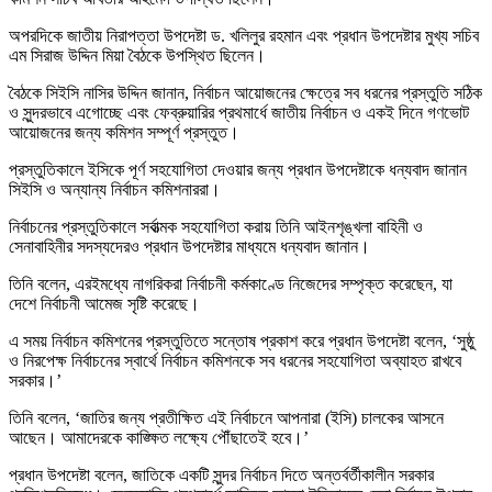
অপরদিকে জাতীয় নিরাপত্তা উপদেষ্টা ড. খলিলুর রহমান এবং প্রধান উপদেষ্টার মুখ্য সচিব
এম সিরাজ উদ্দিন মিয়া বৈঠকে উপস্থিত ছিলেন।
বৈঠকে সিইসি নাসির উদ্দিন জানান, নির্বাচন আয়োজনের ক্ষেত্রে সব ধরনের প্রস্তুতি সঠিক
ও সুন্দরভাবে এগোচ্ছে এবং ফেব্রুয়ারির প্রথমার্ধে জাতীয় নির্বাচন ও একই দিনে গণভোট
আয়োজনের জন্য কমিশন সম্পূর্ণ প্রস্তুত।
প্রস্তুতিকালে ইসিকে পূর্ণ সহযোগিতা দেওয়ার জন্য প্রধান উপদেষ্টাকে ধন্যবাদ জানান
সিইসি ও অন্যান্য নির্বাচন কমিশনাররা।
নির্বাচনের প্রস্তুতিকালে সর্বাত্মক সহযোগিতা করায় তিনি আইনশৃঙ্খলা বাহিনী ও
সেনাবাহিনীর সদস্যদেরও প্রধান উপদেষ্টার মাধ্যমে ধন্যবাদ জানান।
তিনি বলেন, এরইমধ্যে নাগরিকরা নির্বাচনী কর্মকাণ্ডে নিজেদের সম্পৃক্ত করেছেন, যা
দেশে নির্বাচনী আমেজ সৃষ্টি করেছে।
এ সময় নির্বাচন কমিশনের প্রস্তুতিতে সন্তোষ প্রকাশ করে প্রধান উপদেষ্টা বলেন, ‘সুষ্ঠু
ও নিরপেক্ষ নির্বাচনের স্বার্থে নির্বাচন কমিশনকে সব ধরনের সহযোগিতা অব্যাহত রাখবে
সরকার।’
তিনি বলেন, ‘জাতির জন্য প্রতীক্ষিত এই নির্বাচনে আপনারা (ইসি) চালকের আসনে
আছেন। আমাদেরকে কাঙ্ক্ষিত লক্ষ্যে পৌঁছাতেই হবে।’
প্রধান উপদেষ্টা বলেন, জাতিকে একটি সুন্দর নির্বাচন দিতে অন্তর্বর্তীকালীন সরকার