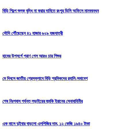
বিড়ি শিল্পে শুল্ক বৃদ্ধি না করার দাবিতে রংপুর ডিসি অফিসে মানববন্ধন
সৌদি পৌঁছেছেন ৪১ হাজার ৬২৯ হজযাত্রী
হামের উপসর্গে প্রাণ গেল আরও চার শিশুর
মে দিবসে জাতীয় প্রেসক্লাবে বিড়ি শ্রমিকদের র‌্যালি-সমাবেশ
শেষ নিঃশ্বাস পর্যন্ত লড়াইয়ের হুমকি ইরানের সেনাবাহিনীর
এক মাসে দুইবার বাড়লো এলপিজির দাম, ১২ কেজি ১৯৪০ টাকা