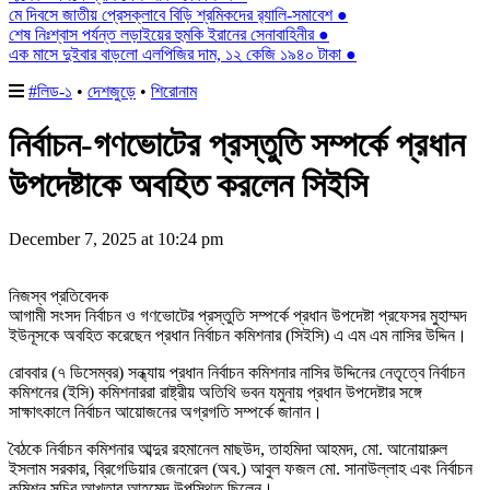
মে দিবসে জাতীয় প্রেসক্লাবে বিড়ি শ্রমিকদের র‌্যালি-সমাবেশ ●
শেষ নিঃশ্বাস পর্যন্ত লড়াইয়ের হুমকি ইরানের সেনাবাহিনীর ●
এক মাসে দুইবার বাড়লো এলপিজির দাম, ১২ কেজি ১৯৪০ টাকা ●
#লিড-১
•
দেশজুড়ে
•
শিরোনাম
নির্বাচন-গণভোটের প্রস্তুতি সম্পর্কে প্রধান
উপদেষ্টাকে অবহিত করলেন সিইসি
December 7, 2025 at 10:24 pm
নিজস্ব প্রতিবেদক
আগামী সংসদ নির্বাচন ও গণভোটের প্রস্তুতি সম্পর্কে প্রধান উপদেষ্টা প্রফেসর মুহাম্মদ
ইউনূসকে অবহিত করেছেন প্রধান নির্বাচন কমিশনার (সিইসি) এ এম এম নাসির উদ্দিন।
রোববার (৭ ডিসেম্বর) সন্ধ্যায় প্রধান নির্বাচন কমিশনার নাসির উদ্দিনের নেতৃত্বে নির্বাচন
কমিশনের (ইসি) কমিশনাররা রাষ্ট্রীয় অতিথি ভবন যমুনায় প্রধান উপদেষ্টার সঙ্গে
সাক্ষাৎকালে নির্বাচন আয়োজনের অগ্রগতি সম্পর্কে জানান।
বৈঠকে নির্বাচন কমিশনার আব্দুর রহমানেল মাছউদ, তাহমিদা আহমদ, মো. আনোয়ারুল
ইসলাম সরকার, ব্রিগেডিয়ার জেনারেল (অব.) আবুল ফজল মো. সানাউল্লাহ এবং নির্বাচন
কমিশন সচিব আখতার আহমেদ উপস্থিত ছিলেন।